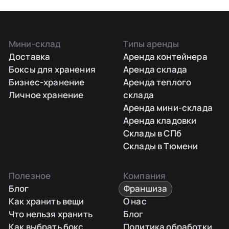
Мини-склад
Типы аренды
Доставка
Аренда контейнера
Боксы для хранения
Аренда склада
Бизнес-хранение
Аренда теплого
Личное хранение
склада
Аренда мини-склада
Аренда кладовки
Склады в СПб
Склады в Тюмени
Полезное
Компания
Блог
Франшиза
Как хранить вещи
О нас
Что нельзя хранить
Блог
Как выбрать бокс
Политика обработки