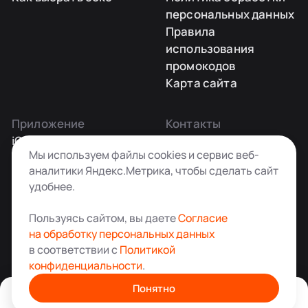
персональных данных
Правила
использования
промокодов
Карта сайта
Приложение
Контакты
iOS
Заказать звонок
Мы используем файлы cookies и сервис веб-
Android
+7 495 181-55-45
аналитики Яндекс.Метрика, чтобы сделать сайт
info@kladovkin.ru
удобнее.
Telegram
Max
Пользуясь сайтом, вы даете
Согласие
на обработку персональных данных
в соответствии с
Политикой
конфиденциальности
.
Аренда склада для хранения вещей в Москве
© ООО «Кладовкин» 2026. Все права защищены
Понятно
22 127 ₽ / мес
ИНН:7100007940 ОГРН:1217100007805
31 002 ₽