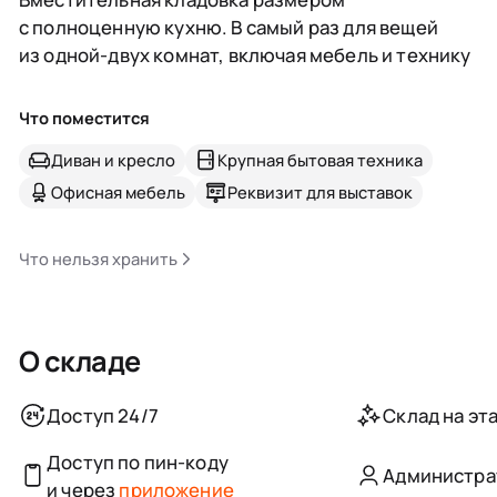
с полноценную кухню. В самый раз для вещей
из одной-двух комнат, включая мебель и технику
Что поместится
Диван и кресло
Крупная бытовая техника
Офисная мебель
Реквизит для выставок
Что нельзя хранить
О складе
Доступ 24/7
Склад на эта
Доступ по пин-коду
Администра
и через
приложение