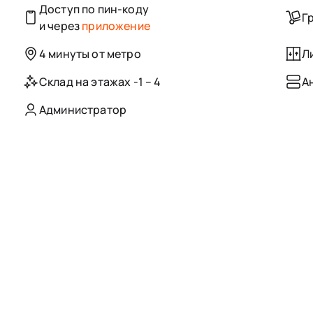
Доступ по пин-коду
Г
и через
приложение
4 минуты от метро
Л
Склад на этажах -1 – 4
А
Администратор