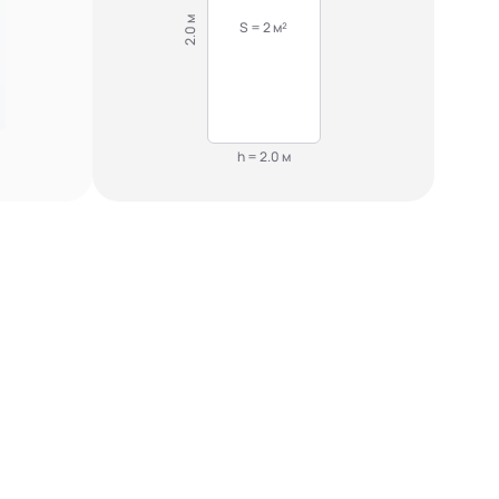
2.0 м
S = 2 м²
h = 2.0 м