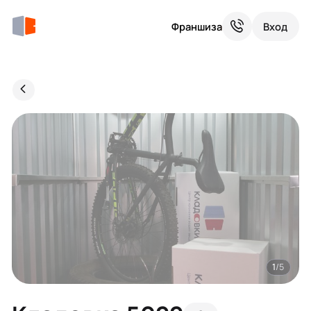
Франшиза
Вход
1
/5