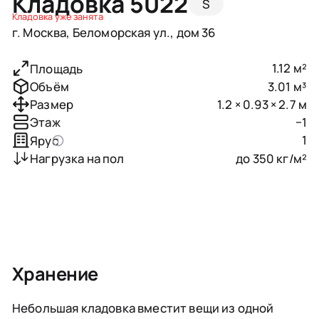
Кладовка 5022
S
Кладовка уже занята
г. Москва, Беломорская ул., дом 36
1.12 м²
Площадь
3.01 м³
Объём
1.2 × 0.93 × 2.7 м
Размер
−1
Этаж
1
Ярус
до 350 кг/м²
Нагрузка на пол
Хранение
Небольшая кладовка вместит вещи из одной