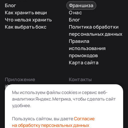
Блог
Франшиза
Как хранить вещи
О нас
Что нельзя хранить
Блог
Как выбрать бокс
Политика обработки
персональных данных
Правила
использования
промокодов
Карта сайта
Приложение
Контакты
iOS
Заказать звонок
Мы используем файлы cookies и сервис веб-
Android
+7 495 181-55-45
аналитики Яндекс.Метрика, чтобы сделать сайт
info@kladovkin.ru
удобнее.
Telegram
Max
Пользуясь сайтом, вы даете
Согласие
на обработку персональных данных