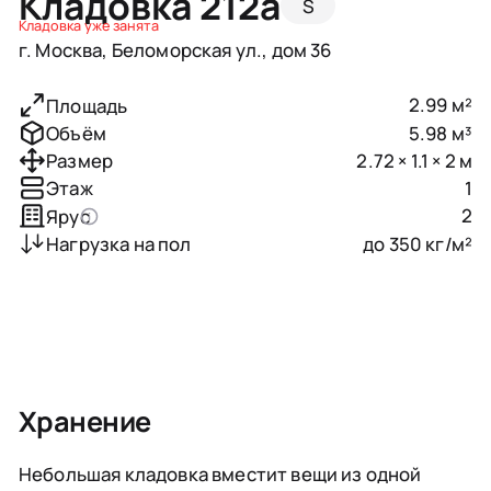
Кладовка 212a
S
Кладовка уже занята
г. Москва, Беломорская ул., дом 36
2.99 м²
Площадь
5.98 м³
Объём
2.72 × 1.1 × 2 м
Размер
1
Этаж
2
Ярус
до 350 кг/м²
Нагрузка на пол
Хранение
Небольшая кладовка вместит вещи из одной