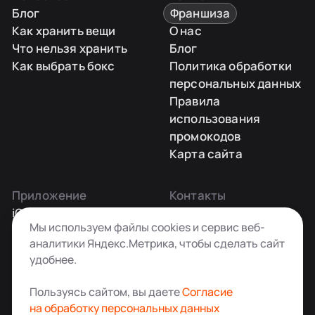
Блог
Франшиза
Как хранить вещи
О нас
Что нельзя хранить
Блог
Как выбрать бокс
Политика обработки
персональных данных
Правила
использования
промокодов
Карта сайта
Приложение
Контакты
iOS
Заказать звонок
Мы используем файлы cookies и сервис веб-
Android
+7 495 181-55-45
аналитики Яндекс.Метрика, чтобы сделать сайт
info@kladovkin.ru
удобнее.
Telegram
Max
Пользуясь сайтом, вы даете
Согласие
на обработку персональных данных