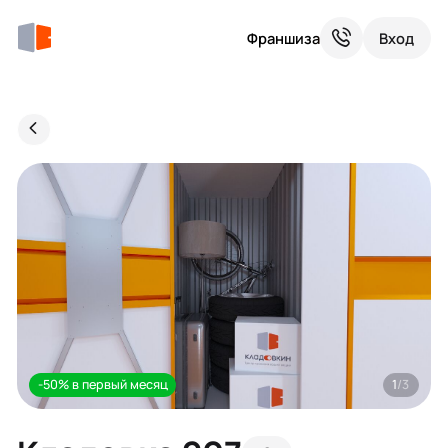
Франшиза
Вход
-50% в первый месяц
1
/3