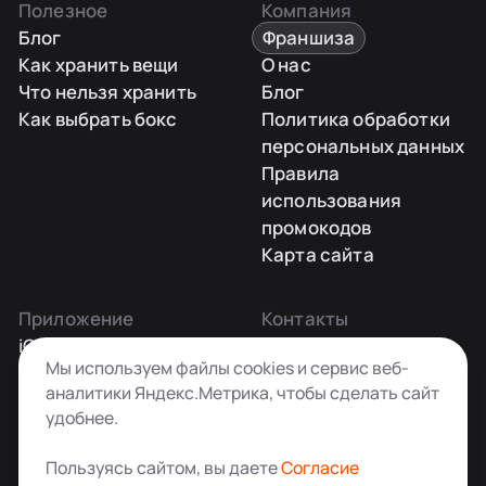
Полезное
Компания
Блог
Франшиза
Как хранить вещи
О нас
Что нельзя хранить
Блог
Как выбрать бокс
Политика обработки
персональных данных
Правила
использования
промокодов
Карта сайта
Приложение
Контакты
iOS
Заказать звонок
Мы используем файлы cookies и сервис веб-
Android
+7 495 181-55-45
аналитики Яндекс.Метрика, чтобы сделать сайт
info@kladovkin.ru
удобнее.
Telegram
Max
Пользуясь сайтом, вы даете
Согласие