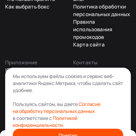
Как выбрать бокс
Политика обработки
персональных данных
Правила
использования
промокодов
Карта сайта
Приложение
Контакты
iOS
Заказать звонок
Мы используем файлы cookies и сервис веб-
Android
+7 495 181-55-45
аналитики Яндекс.Метрика, чтобы сделать сайт
info@kladovkin.ru
удобнее.
Telegram
Max
Пользуясь сайтом, вы даете
Согласие
на обработку персональных данных
в соответствии с
Политикой
конфиденциальности
.
Аренда склада для хранения вещей в Москве
© ООО «Кладовкин» 2026. Все права защищены
Понятно