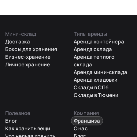
Мини-склад
Типы аренды
Доставка
Аренда контейнера
Боксы для хранения
Аренда склада
Бизнес-хранение
Аренда теплого
Личное хранение
склада
Аренда мини-склада
Аренда кладовки
Склады в СПб
Склады в Тюмени
Полезное
Компания
Блог
Франшиза
Как хранить вещи
О нас
Что нельзя хранить
Блог