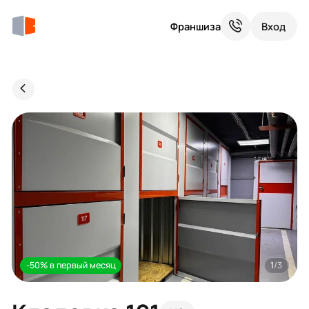
Франшиза
Вход
-50% в первый месяц
1
/3