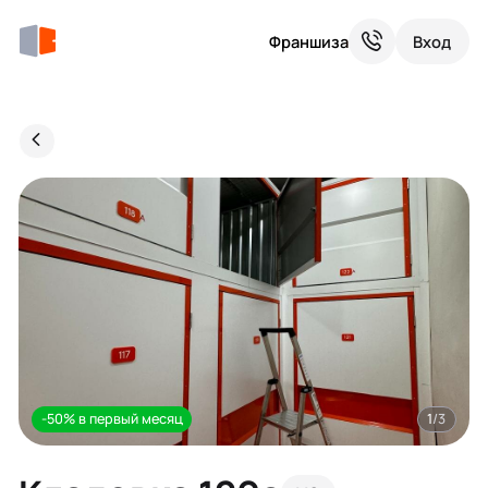
Франшиза
Вход
-50% в первый месяц
1
/3