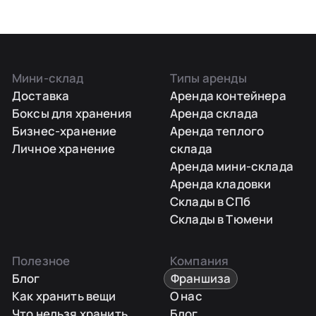
Мини-склад
Типы аренды
Доставка
Аренда контейнера
Боксы для хранения
Аренда склада
Бизнес-хранение
Аренда теплого
Личное хранение
склада
Аренда мини-склада
Аренда кладовки
Склады в СПб
Склады в Тюмени
Полезное
Компания
Блог
Франшиза
Как хранить вещи
О нас
Что нельзя хранить
Блог