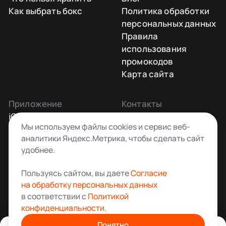
Как выбрать бокс
Политика обработки
персональных данных
Правила
использования
промокодов
Карта сайта
Приложение
Контакты
iOS
Заказать звонок
Мы используем файлы cookies и сервис веб-
Android
+7 495 181-55-45
аналитики Яндекс.Метрика, чтобы сделать сайт
info@kladovkin.ru
удобнее.
Telegram
Max
Пользуясь сайтом, вы даете
Согласие
на обработку персональных данных
в соответствии с
Политикой
конфиденциальности
.
Аренда склада для хранения вещей в Москве
© ООО «Кладовкин» 2026. Все права защищены
Понятно