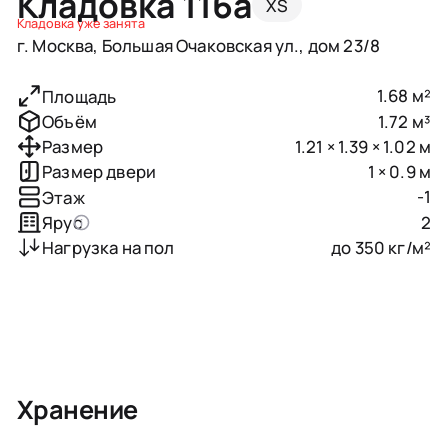
Кладовка 116a
XS
Кладовка уже занята
г. Москва, Большая Очаковская ул., дом 23/8
1.68 м²
Площадь
1.72 м³
Объём
1.21 × 1.39 × 1.02 м
Размер
1 × 0.9 м
Размер двери
-1
Этаж
2
Ярус
до 350 кг/м²
Нагрузка на пол
Хранение