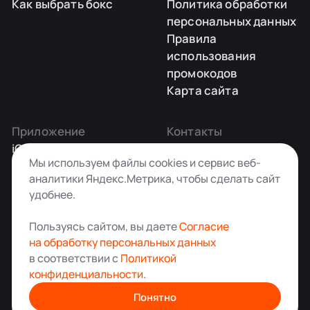
Как выбрать бокс
Политика обработки
персональных данных
Правила
использования
промокодов
Карта сайта
Приложение
Контакты
iOS
Заказать звонок
Мы используем файлы cookies и сервис веб-
Android
+7 495 181-55-45
аналитики Яндекс.Метрика, чтобы сделать сайт
info@kladovkin.ru
удобнее.
Telegram
Max
Пользуясь сайтом, вы даете
Согласие
на обработку персональных данных
в соответствии с
Политикой
конфиденциальности
.
Аренда склада для хранения вещей в Москве
© ООО «Кладовкин» 2026. Все права защищены
Понятно