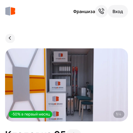
Франшиза
Вход
-50% в первый месяц
1
/4