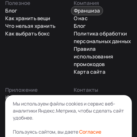
Полезное
Компания
Блог
Франшиза
Как хранить вещи
О нас
Что нельзя хранить
Блог
Как выбрать бокс
Политика обработки
персональных данных
Правила
использования
промокодов
Карта сайта
Приложение
Контакты
iOS
Заказать звонок
Мы используем файлы cookies и сервис веб-
Android
+7 495 181-55-45
аналитики Яндекс.Метрика, чтобы сделать сайт
info@kladovkin.ru
удобнее.
Telegram
Max
Пользуясь сайтом, вы даете
Согласие