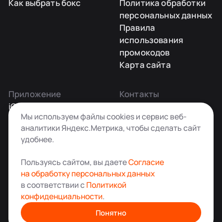
Как выбрать бокс
Политика обработки
персональных данных
Правила
использования
промокодов
Карта сайта
Приложение
Контакты
iOS
Заказать звонок
Мы используем файлы cookies и сервис веб-
Android
+7 495 181-55-45
аналитики Яндекс.Метрика, чтобы сделать сайт
info@kladovkin.ru
удобнее.
Telegram
Max
Пользуясь сайтом, вы даете
Согласие
на обработку персональных данных
в соответствии с
Политикой
конфиденциальности
.
Аренда склада для хранения вещей в Москве
© ООО «Кладовкин» 2026. Все права защищены
Понятно