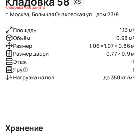
Кладовка 58
XS
Кладовка уже занята
г. Москва, Большая Очаковская ул., дом 23/8
1.13 м²
Площадь
0.98 м³
Объём
1.06 × 1.07 × 0.86 м
Размер
0.77 × 0.9 м
Размер двери
-1
Этаж
1
Ярус
до 350 кг/м²
Нагрузка на пол
Хранение