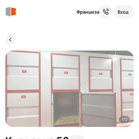
Франшиза
Вход
1
/3