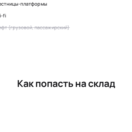
естницы-платформы
-fi
ифт (грузовой, пассажирский)
Как попасть на склад