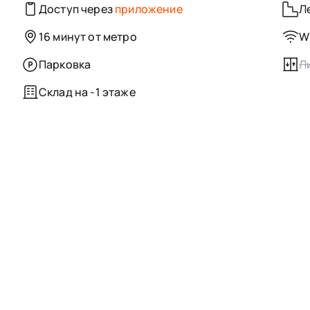
Доступ через
приложение
Л
16 минут от метро
Wi
Парковка
Л
Склад на -1 этаже