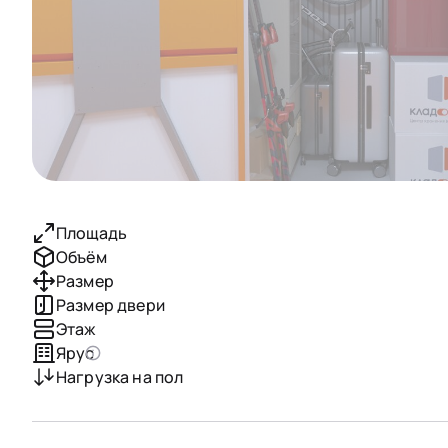
Площадь
Объём
Размер
Размер двери
Этаж
Ярус
Нагрузка на пол