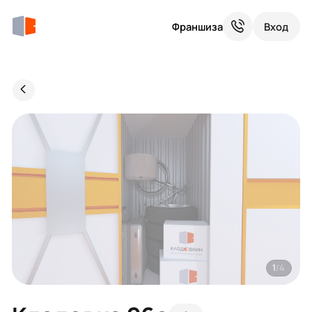
Франшиза
Вход
1
/4