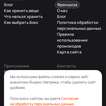
Блог
Франшиза
Как хранить вещи
О нас
Что нельзя хранить
Блог
Как выбрать бокс
Политика обработки
персональных данных
Правила
использования
промокодов
Карта сайта
Приложение
Контакты
iOS
Заказать звонок
Мы используем файлы cookies и сервис веб-
Android
+7 495 181-55-45
аналитики Яндекс.Метрика, чтобы сделать сайт
info@kladovkin.ru
удобнее.
Telegram
Max
Пользуясь сайтом, вы даете
Согласие
на обработку персональных данных