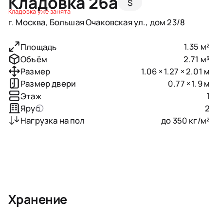
Кладовка 26a
S
Кладовка уже занята
г. Москва, Большая Очаковская ул., дом 23/8
1.35 м²
Площадь
2.71 м³
Объём
1.06 × 1.27 × 2.01 м
Размер
0.77 × 1.9 м
Размер двери
1
Этаж
2
Ярус
до 350 кг/м²
Нагрузка на пол
Хранение