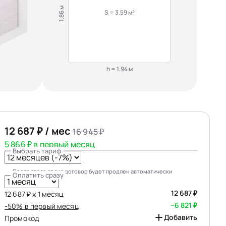
1.86 м
S = 3.59 м²
h = 1.94 м
12 687 ₽ / мес
16 945 ₽
5 866 ₽ в первый месяц
Выбрать тариф
После этого срока договор будет продлен автоматически
Оплатить сразу
12 687 ₽
12 687 ₽ х 1 месяц
−6 821 ₽
-50% в первый месяц
Добавить
Промокод