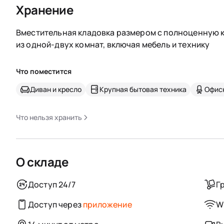
Хранение
Вместительная кладовка размером с полноценную к
из одной-двух комнат, включая мебель и технику
Что поместится
Диван и кресло
Крупная бытовая техника
Офис
Что нельзя хранить
О складе
Доступ 24/7
Г
Доступ через
приложение
Wi