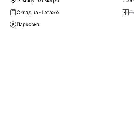
14 минут от метро
В
Склад на -1 этаже
Л
Парковка