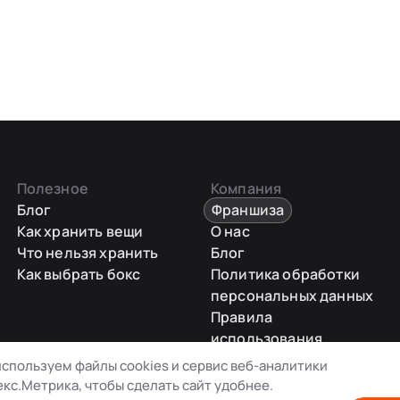
Полезное
Компания
Блог
Франшиза
Как хранить вещи
О нас
Что нельзя хранить
Блог
Как выбрать бокс
Политика обработки
персональных данных
Правила
использования
промокодов
спользуем файлы cookies и сервис веб-аналитики
Карта сайта
кс.Метрика, чтобы сделать сайт удобнее.