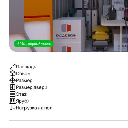
-50% в первый месяц
Площадь
Объём
Размер
Размер двери
Этаж
Ярус
Нагрузка на пол