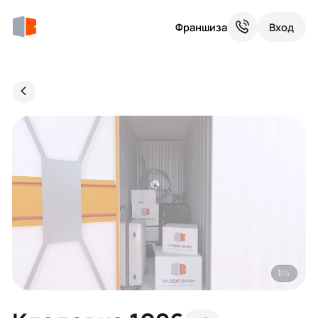
Франшиза
Вход
1
/4