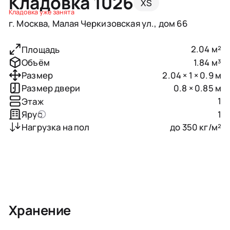
Кладовка 1026
XS
Кладовка уже занята
г. Москва, Малая Черкизовская ул., дом 66
2.04 м²
Площадь
1.84 м³
Объём
2.04 × 1 × 0.9 м
Размер
0.8 × 0.85 м
Размер двери
1
Этаж
1
Ярус
до 350 кг/м²
Нагрузка на пол
Хранение