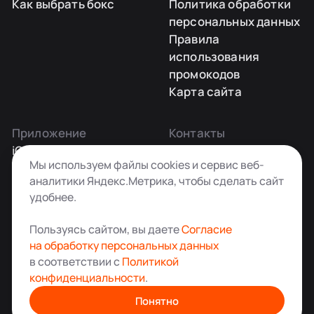
Как выбрать бокс
Политика обработки
персональных данных
Правила
использования
промокодов
Карта сайта
Приложение
Контакты
iOS
Заказать звонок
Мы используем файлы cookies и сервис веб-
Android
+7 495 181-55-45
аналитики Яндекс.Метрика, чтобы сделать сайт
info@kladovkin.ru
удобнее.
Telegram
Max
Пользуясь сайтом, вы даете
Согласие
на обработку персональных данных
в соответствии с
Политикой
конфиденциальности
.
Аренда склада для хранения вещей в Москве
© ООО «Кладовкин» 2026. Все права защищены
Понятно