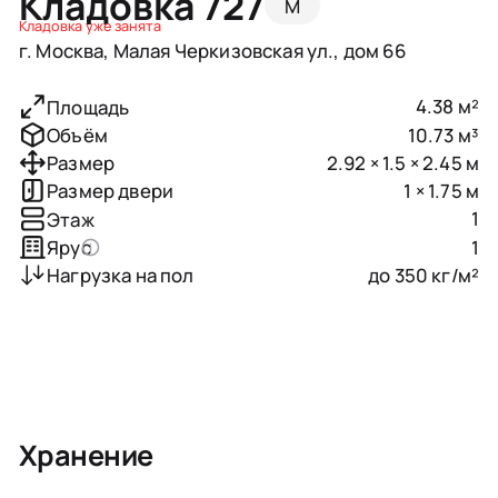
Кладовка 727
M
Кладовка уже занята
г. Москва, Малая Черкизовская ул., дом 66
4.38 м²
Площадь
10.73 м³
Объём
2.92 × 1.5 × 2.45 м
Размер
1 × 1.75 м
Размер двери
1
Этаж
1
Ярус
до 350 кг/м²
Нагрузка на пол
Хранение