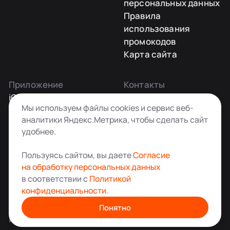
персональных данных
Правила
использования
промокодов
Карта сайта
Приложение
Контакты
iOS
Заказать звонок
Мы используем файлы cookies и сервис веб-
Android
+7 495 181-55-45
аналитики Яндекс.Метрика, чтобы сделать сайт
info@kladovkin.ru
удобнее.
Telegram
Max
Пользуясь сайтом, вы даете
Согласие
на обработку персональных данных
в соответствии с
Политикой
конфиденциальности
.
Аренда склада для хранения вещей в Москве
© ООО «Кладовкин» 2026. Все права защищены
Понятно
ИНН:7100007940 ОГРН:1217100007805