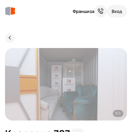
Франшиза
Вход
1
/3