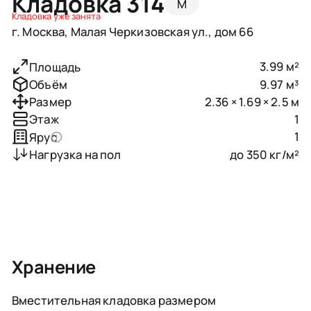
Кладовка 314
M
Кладовка уже занята
г. Москва, Малая Черкизовская ул., дом 66
3.99 м²
Площадь
9.97 м³
Объём
2.36 × 1.69 × 2.5 м
Размер
1
Этаж
1
Ярус
до 350 кг/м²
Нагрузка на пол
Хранение
Вместительная кладовка размером