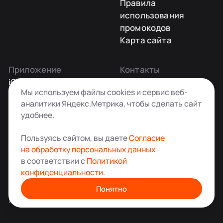
Правила
использования
промокодов
Карта сайта
Приложение
Контакты
iOS
Заказать звонок
Мы используем файлы cookies и сервис веб-
Android
+7 495 181-55-45
аналитики Яндекс.Метрика, чтобы сделать сайт
info@kladovkin.ru
удобнее.
Telegram
Max
Пользуясь сайтом, вы даете
Согласие
на обработку персональных данных
в соответствии с
Политикой
конфиденциальности
.
Аренда склада для хранения вещей в Москве
© ООО «Кладовкин» 2026. Все права защищены
Понятно
ИНН:7100007940 ОГРН:1217100007805