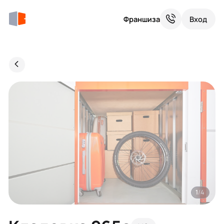
Франшиза
Вход
1
/4