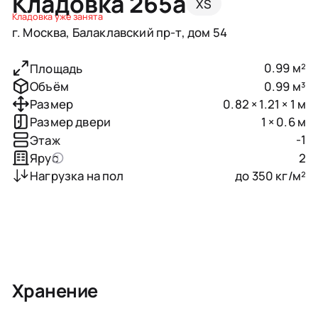
Кладовка 265a
XS
Кладовка уже занята
г. Москва, Балаклавский пр-т, дом 54
0.99 м²
Площадь
0.99 м³
Объём
0.82 × 1.21 × 1 м
Размер
1 × 0.6 м
Размер двери
-1
Этаж
2
Ярус
до 350 кг/м²
Нагрузка на пол
Хранение