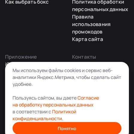
Как выбрать бокс
Политика обработки
персональных данных
Правила
использования
промокодов
Карта сайта
Приложение
Контакты
iOS
Заказать звонок
Мы используем файлы cookies и сервис веб-
Android
+7 495 181-55-45
аналитики Яндекс.Метрика, чтобы сделать сайт
info@kladovkin.ru
удобнее.
Telegram
Max
Пользуясь сайтом, вы даете
Согласие
на обработку персональных данных
в соответствии с
Политикой
конфиденциальности
.
Аренда склада для хранения вещей в Москве
© ООО «Кладовкин» 2026. Все права защищены
Понятно