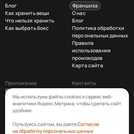
Блог
Франшиза
Как хранить вещи
О нас
Что нельзя хранить
Блог
Как выбрать бокс
Политика обработки
персональных данных
Правила
использования
промокодов
Карта сайта
Приложение
Контакты
iOS
Заказать звонок
Мы используем файлы cookies и сервис веб-
Android
+7 495 181-55-45
аналитики Яндекс.Метрика, чтобы сделать сайт
info@kladovkin.ru
удобнее.
Telegram
Max
Пользуясь сайтом, вы даете
Согласие
на обработку персональных данных