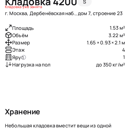
Кладовка 4200
S
Кладовка уже занята
г. Москва, Дербенёвская наб., дом 7, строение 23
1.53 м²
Площадь
3.22 м³
Объём
1.65 × 0.93 × 2.1 м
Размер
4
Этаж
1
Ярус
до 350 кг/м²
Нагрузка на пол
Хранение
Небольшая кладовка вместит вещи из одной