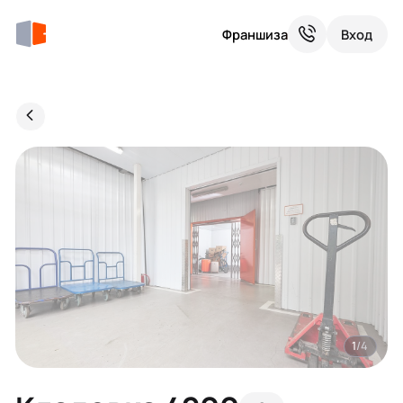
Франшиза
Вход
1
/4