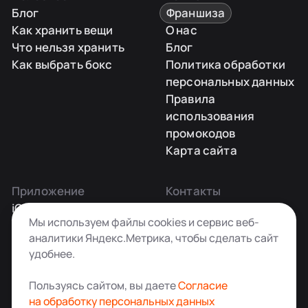
Блог
Франшиза
Как хранить вещи
О нас
Что нельзя хранить
Блог
Как выбрать бокс
Политика обработки
персональных данных
Правила
использования
промокодов
Карта сайта
Приложение
Контакты
iOS
Заказать звонок
Мы используем файлы cookies и сервис веб-
Android
+7 495 181-55-45
аналитики Яндекс.Метрика, чтобы сделать сайт
info@kladovkin.ru
удобнее.
Telegram
Max
Пользуясь сайтом, вы даете
Согласие
на обработку персональных данных