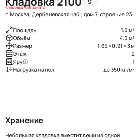
Кладовка 2100
S
Кладовка уже занята
г. Москва, Дербенёвская наб., дом 7, строение 23
1.5 м²
Площадь
4.5 м³
Объём
1.65 × 0.91 × 3 м
Размер
2
Этаж
1
Ярус
до 350 кг/м²
Нагрузка на пол
Хранение
Небольшая кладовка вместит вещи из одной