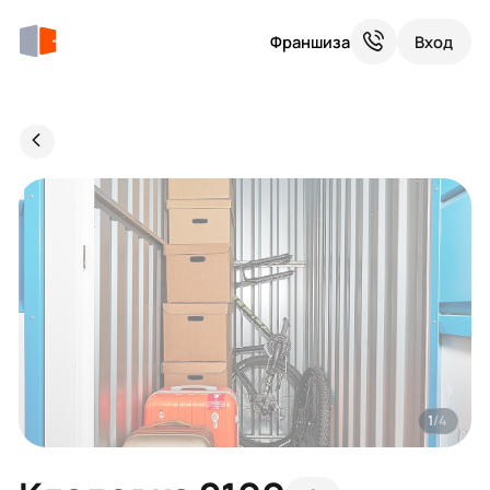
Франшиза
Вход
1
/4