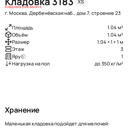
Кладовка 3183
XS
Кладовка уже занята
г. Москва, Дербенёвская наб., дом 7, строение 23
1.04 м²
Площадь
1.04 м³
Объём
1.04 × 1 × 1 м
Размер
3
Этаж
1
Ярус
до 350 кг/м²
Нагрузка на пол
Хранение
Маленькая кладовка подойдет для мелочей: