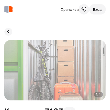
Франшиза
Вход
1
/4