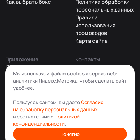
Как выбрать бокс
Политика обработки
персональных данных
Правила
использования
промокодов
Карта сайта
Приложение
Контакты
iOS
Заказать звонок
Мы используем файлы cookies и сервис веб-
Android
+7 495 181-55-45
аналитики Яндекс.Метрика, чтобы сделать сайт
info@kladovkin.ru
удобнее.
Telegram
Max
Пользуясь сайтом, вы даете
Согласие
на обработку персональных данных
в соответствии с
Политикой
конфиденциальности
.
Аренда склада для хранения вещей в Москве
© ООО «Кладовкин» 2026. Все права защищены
Понятно