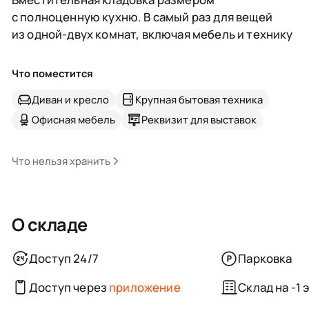
с полноценную кухню. В самый раз для вещей
из одной-двух комнат, включая мебель и технику
Что поместится
Диван и кресло
Крупная бытовая техника
Офисная мебель
Реквизит для выставок
Что нельзя хранить
О складе
Доступ 24/7
Парковка
Доступ через
приложение
Склад на -1 