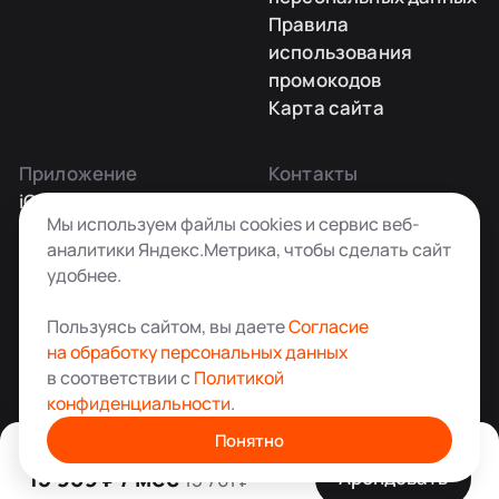
Правила
использования
промокодов
Карта сайта
Приложение
Контакты
iOS
Заказать звонок
Мы используем файлы cookies и сервис веб-
Android
+7 495 181-55-45
аналитики Яндекс.Метрика, чтобы сделать сайт
info@kladovkin.ru
удобнее.
Telegram
Max
Пользуясь сайтом, вы даете
Согласие
на обработку персональных данных
в соответствии с
Политикой
конфиденциальности
.
Аренда склада для хранения вещей в Москве
© ООО «Кладовкин» 2026. Все права защищены
Понятно
ИНН:7100007940 ОГРН:1217100007805
13 959 ₽ / мес
Арендовать
15 761 ₽