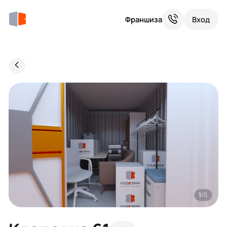
Франшиза
Вход
1
/5