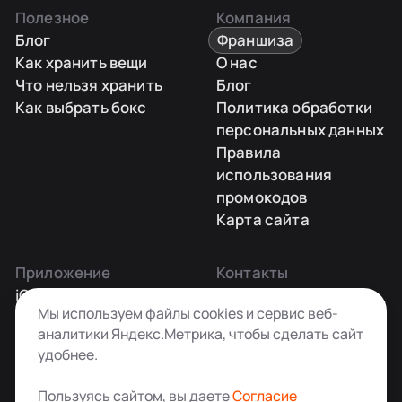
Полезное
Компания
Блог
Франшиза
Как хранить вещи
О нас
Что нельзя хранить
Блог
Как выбрать бокс
Политика обработки
персональных данных
Правила
использования
промокодов
Карта сайта
Приложение
Контакты
iOS
Заказать звонок
Мы используем файлы cookies и сервис веб-
Android
+7 495 181-55-45
аналитики Яндекс.Метрика, чтобы сделать сайт
info@kladovkin.ru
удобнее.
Telegram
Max
Пользуясь сайтом, вы даете
Согласие