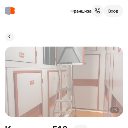
Франшиза
Вход
1
/3