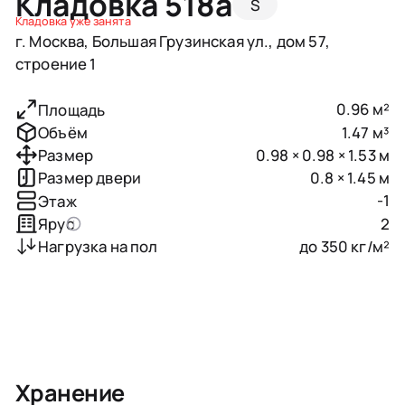
Кладовка 518a
S
Кладовка уже занята
г. Москва, Большая Грузинская ул., дом 57,
строение 1
0.96 м²
Площадь
1.47 м³
Объём
0.98 × 0.98 × 1.53 м
Размер
0.8 × 1.45 м
Размер двери
-1
Этаж
2
Ярус
до 350 кг/м²
Нагрузка на пол
Хранение