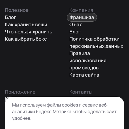
Полезное
Компания
Блог
Франшиза
Как хранить вещи
О нас
Что нельзя хранить
Блог
Как выбрать бокс
Политика обработки
персональных данных
Правила
использования
промокодов
Карта сайта
Приложение
Контакты
iOS
Заказать звонок
Мы используем файлы cookies и сервис веб-
Android
+7 495 181-55-45
аналитики Яндекс.Метрика, чтобы сделать сайт
info@kladovkin.ru
удобнее.
Telegram
Max