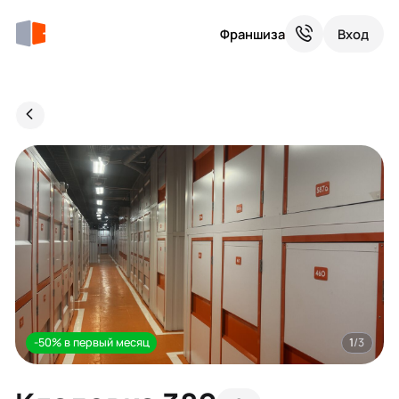
Франшиза
Вход
-50% в первый месяц
1
/3