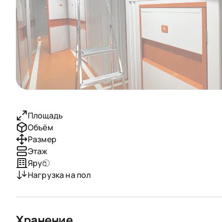
Площадь
Объём
Размер
Этаж
Ярус
Нагрузка на пол
Хранение