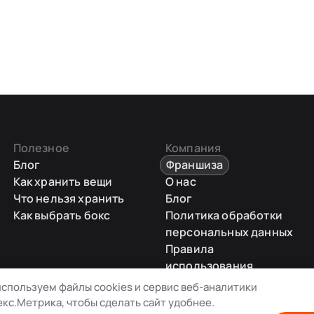
Полезное
Компания
Блог
Франшиза
Как хранить вещи
О нас
Что нельзя хранить
Блог
Как выбрать бокс
Политика обработки
персональных данных
Правила
использования
промокодов
спользуем файлы cookies и сервис веб-аналитики
Карта сайта
кс.Метрика, чтобы сделать сайт удобнее.