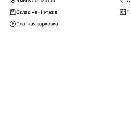
8 минут от метро
Wi
Склад на -1 этаже
Л
Платная парковка