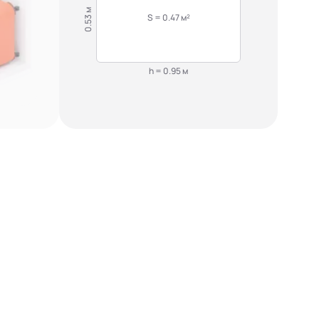
0.53 м
S = 0.47 м²
h = 0.95 м