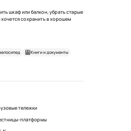
ить шкаф или балкон, убрать старые
е хочется сохранить в хорошем
велосипед
Книги и документы
рузовые тележки
естницы-платформы