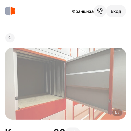
Франшиза
Вход
1
/3