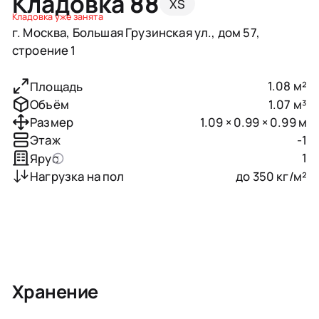
Кладовка 88
XS
Кладовка уже занята
г. Москва, Большая Грузинская ул., дом 57,
строение 1
1.08 м²
Площадь
1.07 м³
Объём
1.09 × 0.99 × 0.99 м
Размер
-1
Этаж
1
Ярус
до 350 кг/м²
Нагрузка на пол
Хранение