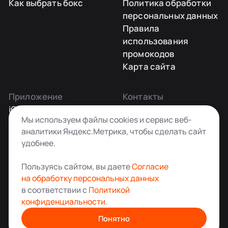
Как выбрать бокс
Политика обработки
персональных данных
Правила
использования
промокодов
Карта сайта
Приложение
Контакты
iOS
Заказать звонок
Мы используем файлы cookies и сервис веб-
Android
+7 495 181-55-45
аналитики Яндекс.Метрика, чтобы сделать сайт
info@kladovkin.ru
удобнее.
Telegram
Max
Пользуясь сайтом, вы даете
Согласие
на обработку персональных данных
в соответствии с
Политикой
конфиденциальности
.
Аренда склада для хранения вещей в Москве
© ООО «Кладовкин» 2026. Все права защищены
Понятно