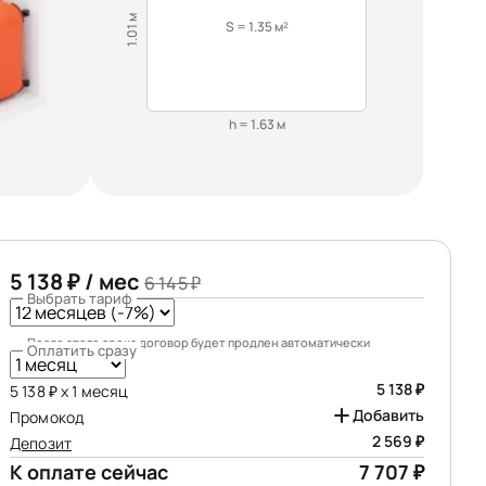
1.01 м
S = 1.35 м²
h = 1.63 м
5 138 ₽ / мес
6 145 ₽
Выбрать тариф
После этого срока договор будет продлен автоматически
Оплатить сразу
5 138 ₽
5 138 ₽ х 1 месяц
Добавить
Промокод
2 569 ₽
Депозит
К оплате сейчас
7 707 ₽