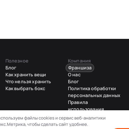
Полезное
Компания
Блог
Франшиза
Как хранить вещи
О нас
Что нельзя хранить
Блог
Как выбрать бокс
Политика обработки
персональных данных
Правила
использования
промокодов
спользуем файлы cookies и сервис веб-аналитики
Карта сайта
кс.Метрика, чтобы сделать сайт удобнее.