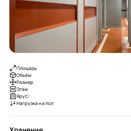
Площадь
Объём
Размер
Этаж
Ярус
Нагрузка на пол
Хранение