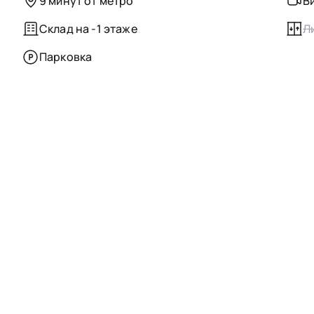
9 минут от метро
В
Склад на -1 этаже
Л
Парковка