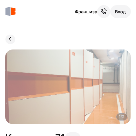
Франшиза
Вход
1
/3