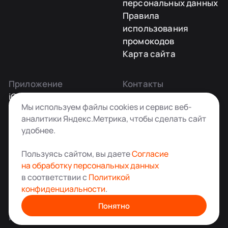
персональных данных
Правила
использования
промокодов
Карта сайта
Приложение
Контакты
iOS
Заказать звонок
Мы используем файлы cookies и сервис веб-
Android
+7 495 181-55-45
аналитики Яндекс.Метрика, чтобы сделать сайт
info@kladovkin.ru
удобнее.
Telegram
Max
Пользуясь сайтом, вы даете
Согласие
на обработку персональных данных
в соответствии с
Политикой
конфиденциальности
.
Аренда склада для хранения вещей в Москве
© ООО «Кладовкин» 2026. Все права защищены
Понятно
ИНН:7100007940 ОГРН:1217100007805