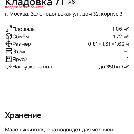
Кладовка 71
XS
Кладовка уже занята
г. Москва, Зеленодольская ул., дом 32, корпус 3
1.06 м²
Площадь
1.72 м³
Объём
0.81 × 1.31 × 1.62 м
Размер
−1
Этаж
1
Ярус
до 350 кг/м²
Нагрузка на пол
Хранение
Маленькая кладовка подойдет для мелочей: