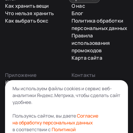
Как хранить вещи
О нас
Что нельзя хранить
Блог
Как выбрать бокс
Политика обработки
персональных данных
Правила
использования
промокодов
Карта сайта
Приложение
Контакты
iOS
Заказать звонок
Мы используем файлы cookies и сервис веб-
Android
+7 495 181-55-45
аналитики Яндекс.Метрика, чтобы сделать сайт
info@kladovkin.ru
удобнее.
Telegram
Max
Пользуясь сайтом, вы даете
Согласие
на обработку персональных данных
в соответствии с
Политикой