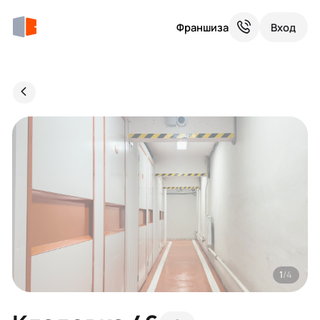
Франшиза
Вход
1
/4