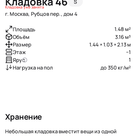
Кладовка 46
S
Кладовка уже занята
г. Москва, Рубцов пер., дом 4
1.48 м²
Площадь
3.16 м³
Объём
1.44 × 1.03 × 2.13 м
Размер
−1
Этаж
1
Ярус
до 350 кг/м²
Нагрузка на пол
Хранение
Небольшая кладовка вместит вещи из одной