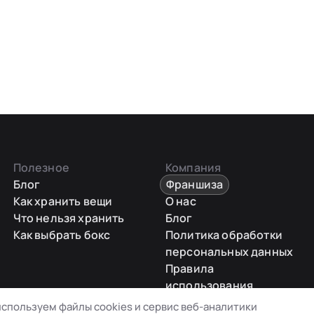
Полезное
Компания
Блог
Франшиза
Как хранить вещи
О нас
Что нельзя хранить
Блог
Как выбрать бокс
Политика обработки
персональных данных
Правила
использования
промокодов
спользуем файлы cookies и сервис веб-аналитики