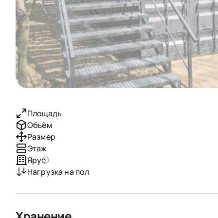
Площадь
Объём
Размер
Этаж
Ярус
Нагрузка на пол
Хранение