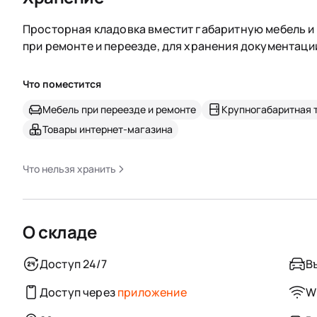
Просторная кладовка вместит габаритную мебель и 
при ремонте и переезде, для хранения документаци
Что поместится
Мебель при переезде и ремонте
Крупногабаритная 
Товары интернет-магазина
Что нельзя хранить
О складе
Доступ 24/7
В
Доступ через
приложение
Wi