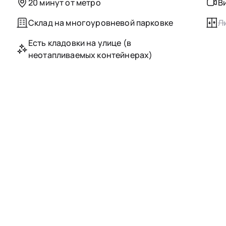
20 минут от метро
В
Склад на многоуровневой парковке
Л
Есть кладовки на улице (в
неотапливаемых контейнерах)