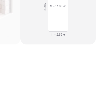
5.91 м
S = 13.89 м²
h = 2.39 м