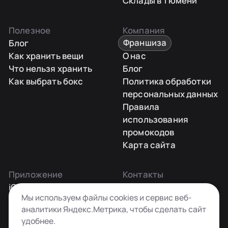
Склады в Тюмени
Полезное
Компания
Блог
Франшиза
Как хранить вещи
О нас
Что нельзя хранить
Блог
Как выбрать бокс
Политика обработки
персональных данных
Правила
использования
промокодов
Карта сайта
Приложение
Контакты
iOS
Заказать звонок
Мы используем файлы cookies и сервис веб-
Android
+7 495 181-55-45
аналитики Яндекс.Метрика, чтобы сделать сайт
info@kladovkin.ru
удобнее.
Telegram