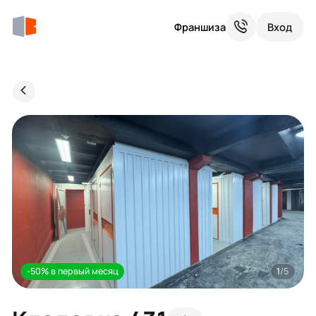
Франшиза
Вход
-50% в первый месяц
1
/5