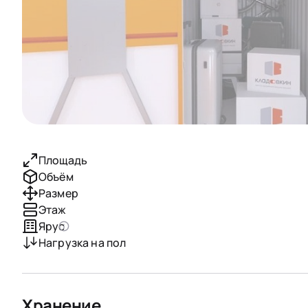
Площадь
Объём
Размер
Этаж
Ярус
Нагрузка на пол
Хранение