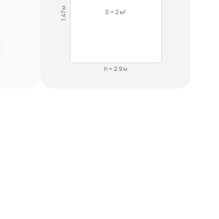
1.47 м
S = 2 м²
h = 2.9 м