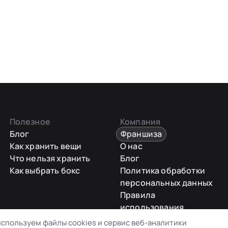
Полезное
Компания
Блог
Франшиза
Как хранить вещи
О нас
Что нельзя хранить
Блог
Как выбрать бокс
Политика обработки
персональных данных
Правила
использования
промокодов
спользуем файлы cookies и сервис веб-аналитики