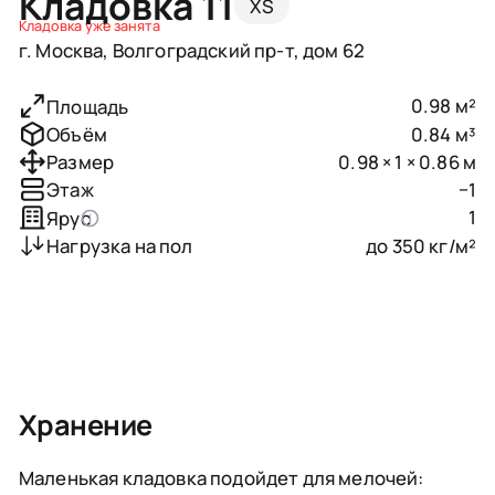
Кладовка 11
XS
Кладовка уже занята
г. Москва, Волгоградский пр-т, дом 62
0.98 м²
Площадь
0.84 м³
Объём
0.98 × 1 × 0.86 м
Размер
−1
Этаж
1
Ярус
до 350 кг/м²
Нагрузка на пол
Хранение
Маленькая кладовка подойдет для мелочей: