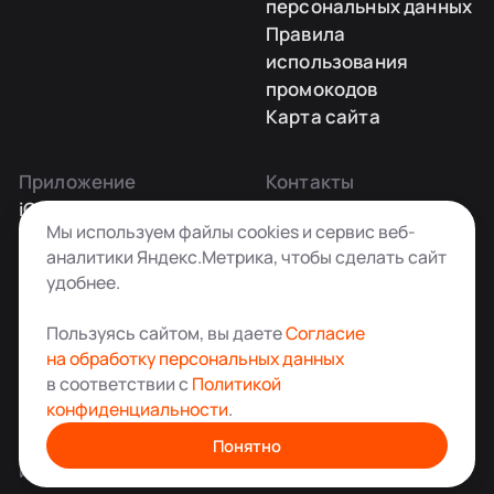
персональных данных
Правила
использования
промокодов
Карта сайта
Приложение
Контакты
iOS
Заказать звонок
Мы используем файлы cookies и сервис веб-
Android
+7 495 181-55-45
аналитики Яндекс.Метрика, чтобы сделать сайт
info@kladovkin.ru
удобнее.
Telegram
Max
Пользуясь сайтом, вы даете
Согласие
на обработку персональных данных
в соответствии с
Политикой
конфиденциальности
.
Аренда склада для хранения вещей в Москве
© ООО «Кладовкин» 2026. Все права защищены
Понятно
ИНН:7100007940 ОГРН:1217100007805