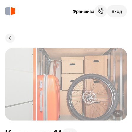
Франшиза
Вход
1
/4