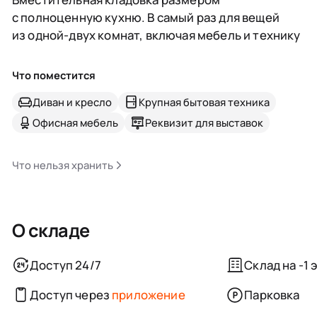
с полноценную кухню. В самый раз для вещей
из одной-двух комнат, включая мебель и технику
Что поместится
Диван и кресло
Крупная бытовая техника
Офисная мебель
Реквизит для выставок
Что нельзя хранить
О складе
Доступ 24/7
Склад на -1 
Доступ через
приложение
Парковка