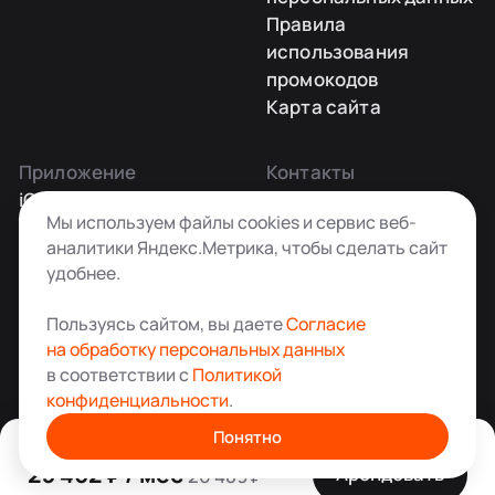
Правила
использования
промокодов
Карта сайта
Приложение
Контакты
iOS
Заказать звонок
Мы используем файлы cookies и сервис веб-
Android
+7 495 181-55-45
аналитики Яндекс.Метрика, чтобы сделать сайт
info@kladovkin.ru
удобнее.
Telegram
Max
Пользуясь сайтом, вы даете
Согласие
на обработку персональных данных
в соответствии с
Политикой
конфиденциальности
.
Аренда склада для хранения вещей в Москве
© ООО «Кладовкин» 2026. Все права защищены
Понятно
ИНН:7100007940 ОГРН:1217100007805
23 462 ₽ / мес
Арендовать
26 489 ₽