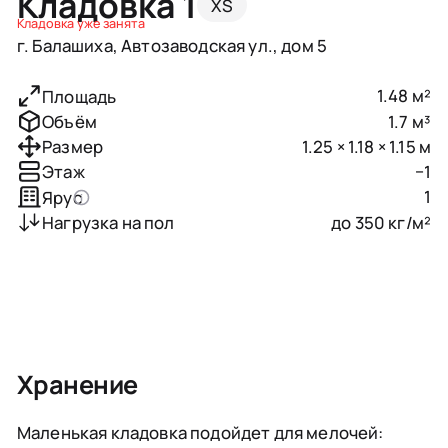
Кладовка 1
XS
Кладовка уже занята
г. Балашиха, Автозаводская ул., дом 5
1.48 м²
Площадь
1.7 м³
Объём
1.25 × 1.18 × 1.15 м
Размер
−1
Этаж
1
Ярус
до 350 кг/м²
Нагрузка на пол
Хранение
Маленькая кладовка подойдет для мелочей: