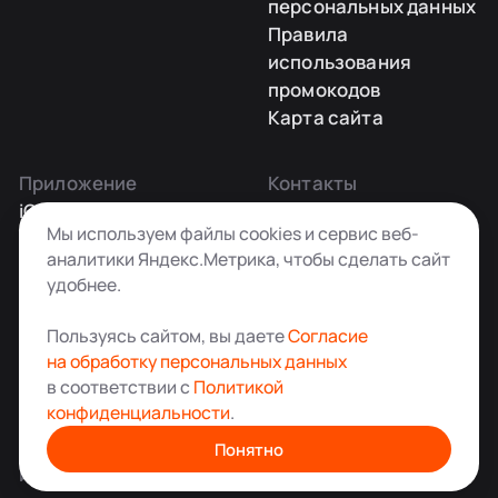
персональных данных
Правила
использования
промокодов
Карта сайта
Приложение
Контакты
iOS
Заказать звонок
Мы используем файлы cookies и сервис веб-
Android
+7 495 181-55-45
аналитики Яндекс.Метрика, чтобы сделать сайт
info@kladovkin.ru
удобнее.
Telegram
Max
Пользуясь сайтом, вы даете
Согласие
на обработку персональных данных
в соответствии с
Политикой
конфиденциальности
.
Аренда склада для хранения вещей в Москве
© ООО «Кладовкин» 2026. Все права защищены
Понятно
ИНН:7100007940 ОГРН:1217100007805