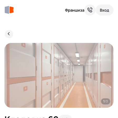
Франшиза
Вход
1
/3