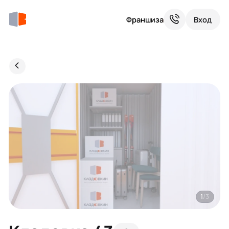
Франшиза
Вход
1
/3