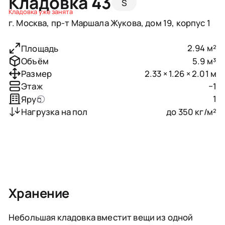
Кладовка 43
S
Кладовка уже занята
г. Москва, пр-т Маршала Жукова, дом 19, корпус 1
2.94 м²
Площадь
5.9 м³
Объём
2.33 × 1.26 × 2.01 м
Размер
−1
Этаж
1
Ярус
до 350 кг/м²
Нагрузка на пол
Хранение
Небольшая кладовка вместит вещи из одной