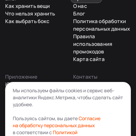
Как хранить вещи
О нас
Что нельзя хранить
Блог
Как выбрать бокс
Политика обработки
персональных данных
Правила
использования
промокодов
Карта сайта
Приложение
Контакты
iOS
Заказать звонок
Мы используем файлы cookies и сервис веб-
Android
+7 495 181-55-45
аналитики Яндекс.Метрика, чтобы сделать сайт
info@kladovkin.ru
удобнее.
Telegram
Max
Пользуясь сайтом, вы даете
Согласие
на обработку персональных данных
в соответствии с
Политикой