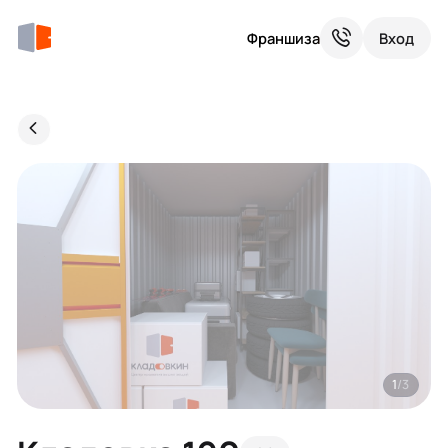
Франшиза
Вход
1
/3