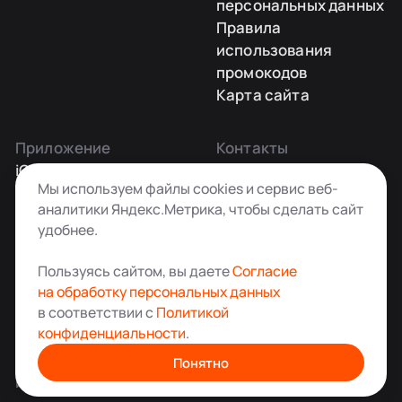
персональных данных
Правила
использования
промокодов
Карта сайта
Приложение
Контакты
iOS
Заказать звонок
Мы используем файлы cookies и сервис веб-
Android
+7 495 181-55-45
аналитики Яндекс.Метрика, чтобы сделать сайт
info@kladovkin.ru
удобнее.
Telegram
Max
Пользуясь сайтом, вы даете
Согласие
на обработку персональных данных
в соответствии с
Политикой
конфиденциальности
.
Аренда склада для хранения вещей в Москве
© ООО «Кладовкин» 2026. Все права защищены
Понятно
ИНН:7100007940 ОГРН:1217100007805