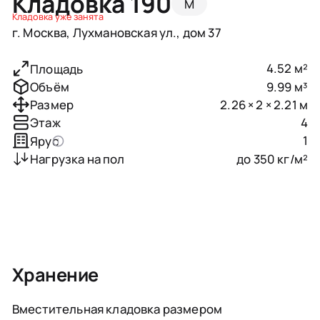
Кладовка 190
M
Кладовка уже занята
г. Москва, Лухмановская ул., дом 37
4.52 м²
Площадь
9.99 м³
Объём
2.26 × 2 × 2.21 м
Размер
4
Этаж
1
Ярус
до 350 кг/м²
Нагрузка на пол
Хранение
Вместительная кладовка размером