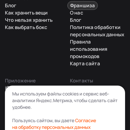
Блог
Франшиза
Как хранить вещи
О нас
Что нельзя хранить
Блог
Как выбрать бокс
Политика обработки
персональных данных
Правила
использования
промокодов
Карта сайта
Приложение
Контакты
iOS
Заказать звонок
Мы используем файлы cookies и сервис веб-
Android
+7 495 181-55-45
аналитики Яндекс.Метрика, чтобы сделать сайт
info@kladovkin.ru
удобнее.
Telegram
Max
Пользуясь сайтом, вы даете
Согласие
на обработку персональных данных