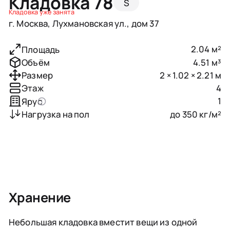
Кладовка 78
S
Кладовка уже занята
г. Москва, Лухмановская ул., дом 37
2.04 м²
Площадь
4.51 м³
Объём
2 × 1.02 × 2.21 м
Размер
4
Этаж
1
Ярус
до 350 кг/м²
Нагрузка на пол
Хранение
Небольшая кладовка вместит вещи из одной