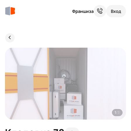
Франшиза
Вход
1
/3