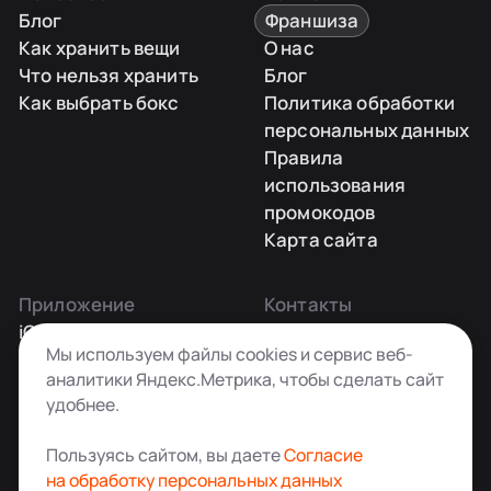
Блог
Франшиза
Как хранить вещи
О нас
Что нельзя хранить
Блог
Как выбрать бокс
Политика обработки
персональных данных
Правила
использования
промокодов
Карта сайта
Приложение
Контакты
iOS
Заказать звонок
Мы используем файлы cookies и сервис веб-
Android
+7 495 181-55-45
аналитики Яндекс.Метрика, чтобы сделать сайт
info@kladovkin.ru
удобнее.
Telegram
Max
Пользуясь сайтом, вы даете
Согласие
на обработку персональных данных