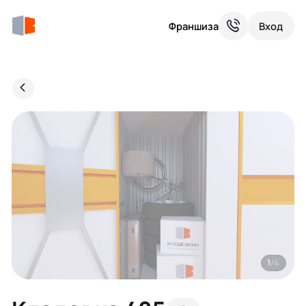
Франшиза
Вход
1
/4