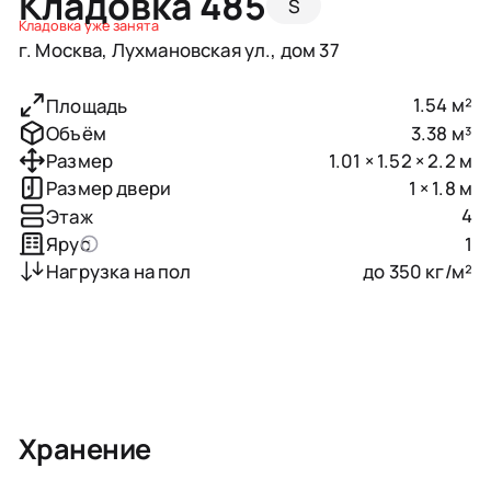
Кладовка 485
S
Кладовка уже занята
г. Москва, Лухмановская ул., дом 37
1.54 м²
Площадь
3.38 м³
Объём
1.01 × 1.52 × 2.2 м
Размер
1 × 1.8 м
Размер двери
4
Этаж
1
Ярус
до 350 кг/м²
Нагрузка на пол
Хранение