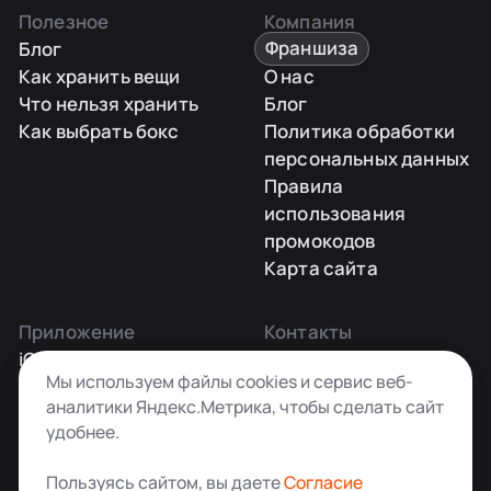
Полезное
Компания
Блог
Франшиза
Как хранить вещи
О нас
Что нельзя хранить
Блог
Как выбрать бокс
Политика обработки
персональных данных
Правила
использования
промокодов
Карта сайта
Приложение
Контакты
iOS
Заказать звонок
Мы используем файлы cookies и сервис веб-
Android
+7 495 181-55-45
аналитики Яндекс.Метрика, чтобы сделать сайт
info@kladovkin.ru
удобнее.
Telegram
Max
Пользуясь сайтом, вы даете
Согласие