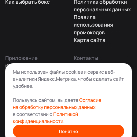
Как выбрать бокс
Политика обработки
персональных данных
Правила
использования
промокодов
Карта сайта
Приложение
Контакты
iOS
Заказать звонок
Мы используем файлы cookies и сервис веб-
Android
+7 495 181-55-45
аналитики Яндекс.Метрика, чтобы сделать сайт
info@kladovkin.ru
удобнее.
Telegram
Max
Пользуясь сайтом, вы даете
Согласие
на обработку персональных данных
в соответствии с
Политикой
конфиденциальности
.
Аренда склада для хранения вещей в Москве
© ООО «Кладовкин» 2026. Все права защищены
Понятно