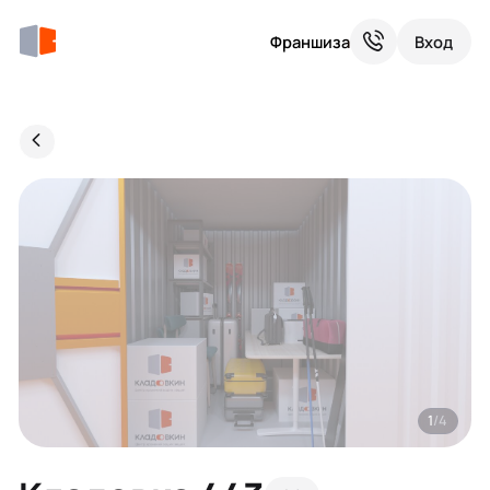
Франшиза
Вход
1
/4