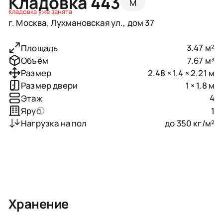
Кладовка 443
M
Кладовка уже занята
г. Москва, Лухмановская ул., дом 37
3.47 м²
Площадь
7.67 м³
Объём
2.48 × 1.4 × 2.21 м
Размер
1 × 1.8 м
Размер двери
4
Этаж
1
Ярус
до 350 кг/м²
Нагрузка на пол
Хранение