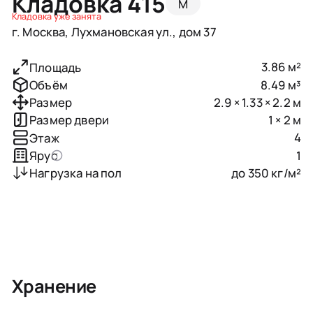
Кладовка 415
M
Кладовка уже занята
г. Москва, Лухмановская ул., дом 37
3.86 м²
Площадь
8.49 м³
Объём
2.9 × 1.33 × 2.2 м
Размер
1 × 2 м
Размер двери
4
Этаж
1
Ярус
до 350 кг/м²
Нагрузка на пол
Хранение