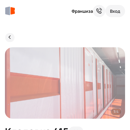
Франшиза
Вход
1
/4