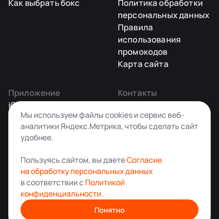
Как выбрать бокс
Политика обработки
персональных данных
Правила
использования
промокодов
Карта сайта
Приложение
Контакты
iOS
Заказать звонок
Мы используем файлы cookies и сервис веб-
Android
+7 495 181-55-45
аналитики Яндекс.Метрика, чтобы сделать сайт
info@kladovkin.ru
удобнее.
Telegram
Max
Пользуясь сайтом, вы даете
Согласие
на обработку персональных данных
в соответствии с
Политикой
конфиденциальности
.
Аренда склада для хранения вещей в Москве
© ООО «Кладовкин» 2026. Все права защищены
Понятно