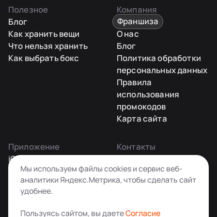
Полезное
Компания
Блог
Франшиза
Как хранить вещи
О нас
Что нельзя хранить
Блог
Как выбрать бокс
Политика обработки
персональных данных
Правила
использования
промокодов
Карта сайта
Приложение
Контакты
iOS
Заказать звонок
Мы используем файлы cookies и сервис веб-
Android
+7 495 181-55-45
аналитики Яндекс.Метрика, чтобы сделать сайт
info@kladovkin.ru
удобнее.
Telegram
Max
Пользуясь сайтом, вы даете
Согласие