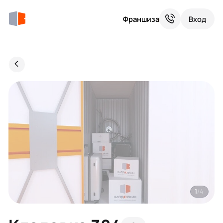
Франшиза
Вход
1
/4