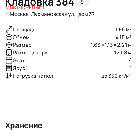
Кладовка 384
S
Кладовка уже занята
г. Москва, Лухмановская ул., дом 37
1.88 м²
Площадь
4.15 м³
Объём
1.66 × 1.13 × 2.21 м
Размер
1 × 1.8 м
Размер двери
4
Этаж
1
Ярус
до 350 кг/м²
Нагрузка на пол
Хранение