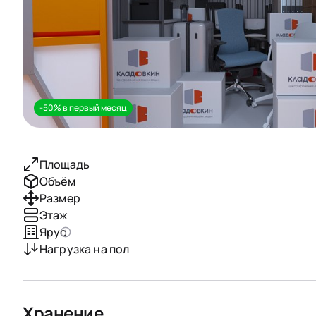
-50% в первый месяц
Площадь
Объём
Размер
Этаж
Ярус
Нагрузка на пол
Хранение