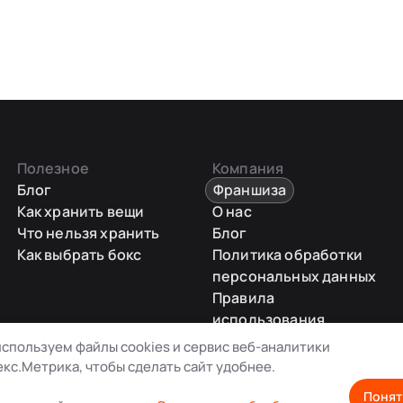
Полезное
Компания
Блог
Франшиза
Как хранить вещи
О нас
Что нельзя хранить
Блог
Как выбрать бокс
Политика обработки
персональных данных
Правила
использования
промокодов
спользуем файлы cookies и сервис веб-аналитики
Карта сайта
кс.Метрика, чтобы сделать сайт удобнее.
Понят