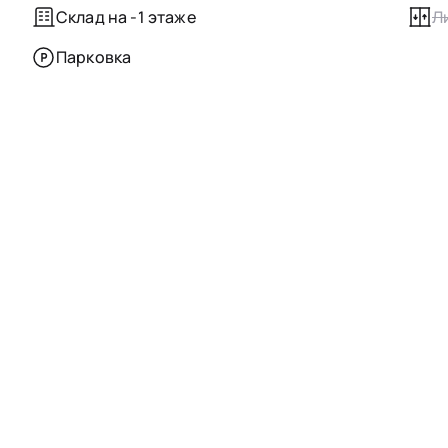
Склад на -1 этаже
Л
Парковка