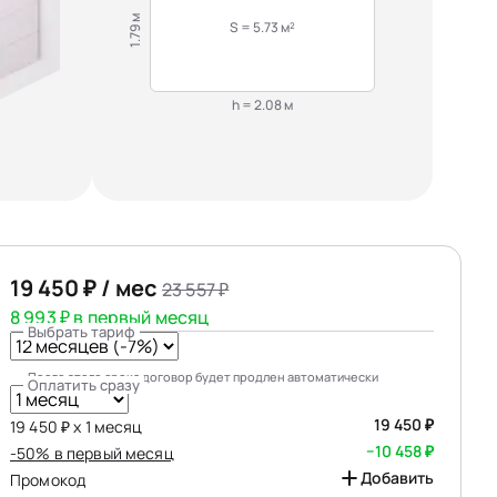
1.79 м
S = 5.73 м²
h = 2.08 м
19 450 ₽ / мес
23 557 ₽
8 993 ₽ в первый месяц
Выбрать тариф
После этого срока договор будет продлен автоматически
Оплатить сразу
19 450 ₽
19 450 ₽ х 1 месяц
−10 458 ₽
-50% в первый месяц
Добавить
Промокод