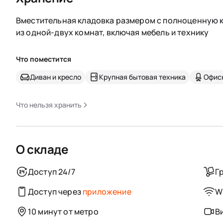
Вместительная кладовка размером с полноценную к
из одной-двух комнат, включая мебель и технику
Что поместится
Диван и кресло
Крупная бытовая техника
Офис
Что нельзя хранить
О складе
Доступ 24/7
Г
Доступ через
приложение
Wi
10 минут от метро
В