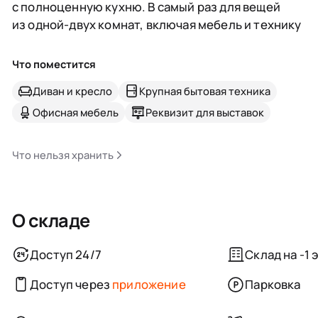
с полноценную кухню. В самый раз для вещей
из одной-двух комнат, включая мебель и технику
Что поместится
Диван и кресло
Крупная бытовая техника
Офисная мебель
Реквизит для выставок
Что нельзя хранить
О складе
Доступ 24/7
Склад на -1 
Доступ через
приложение
Парковка