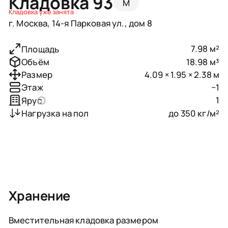
Кладовка 93
M
Кладовка уже занята
г. Москва, 14-я Парковая ул., дом 8
7.98 м²
Площадь
18.98 м³
Объём
4.09 × 1.95 × 2.38 м
Размер
−1
Этаж
1
Ярус
до 350 кг/м²
Нагрузка на пол
Хранение
Вместительная кладовка размером