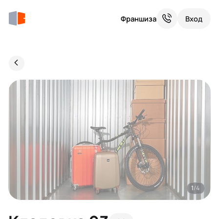
Франшиза
Вход
1
/4