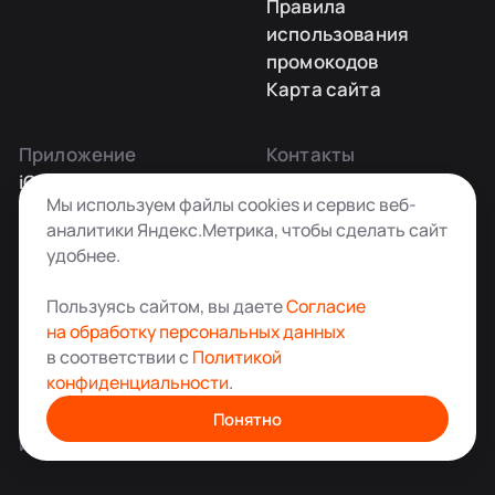
Правила
использования
промокодов
Карта сайта
Приложение
Контакты
iOS
Заказать звонок
Мы используем файлы cookies и сервис веб-
Android
+7 495 181-55-45
аналитики Яндекс.Метрика, чтобы сделать сайт
info@kladovkin.ru
удобнее.
Telegram
Max
Пользуясь сайтом, вы даете
Согласие
на обработку персональных данных
в соответствии с
Политикой
конфиденциальности
.
Аренда склада для хранения вещей в Москве
© ООО «Кладовкин» 2026. Все права защищены
Понятно
ИНН:7100007940 ОГРН:1217100007805