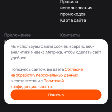
Правила
использования
промокодов
Карта сайта
Приложение
Контакты
iOS
Заказать звонок
Мы используем файлы cookies и сервис веб-
Android
+7 495 181-55-45
аналитики Яндекс.Метрика, чтобы сделать сайт
info@kladovkin.ru
удобнее.
Telegram
Max
Пользуясь сайтом, вы даете
Согласие
на обработку персональных данных
в соответствии с
Политикой
конфиденциальности
.
Аренда склада для хранения вещей в Москве
© ООО «Кладовкин» 2026. Все права защищены
Понятно
ИНН:7100007940 ОГРН:1217100007805