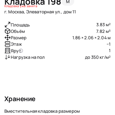
Кладовка 198
M
Кладовка уже занята
г. Москва, Элеваторная ул., дом 11
3.83 м²
Площадь
7.82 м³
Объём
1.86 × 2.06 × 2.04 м
Размер
−1
Этаж
1
Ярус
до 350 кг/м²
Нагрузка на пол
Хранение
Вместительная кладовка размером