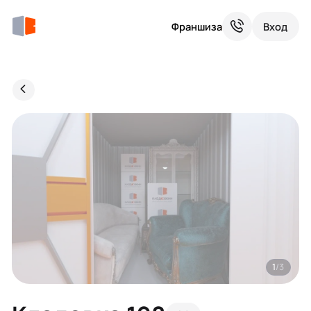
Франшиза
Вход
1
/3