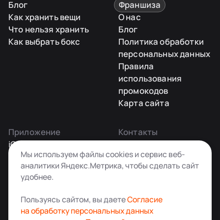
Блог
Франшиза
Как хранить вещи
О нас
Что нельзя хранить
Блог
Как выбрать бокс
Политика обработки
персональных данных
Правила
использования
промокодов
Карта сайта
Приложение
Контакты
iOS
Заказать звонок
Мы используем файлы cookies и сервис веб-
Android
+7 495 181-55-45
аналитики Яндекс.Метрика, чтобы сделать сайт
info@kladovkin.ru
удобнее.
Telegram
Max
Пользуясь сайтом, вы даете
Согласие
на обработку персональных данных