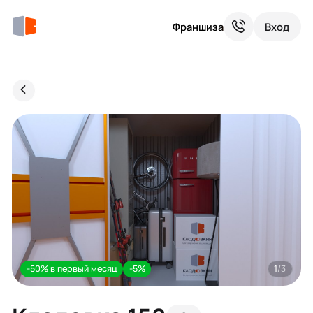
Франшиза
Вход
-50% в первый месяц
-5%
1
/3