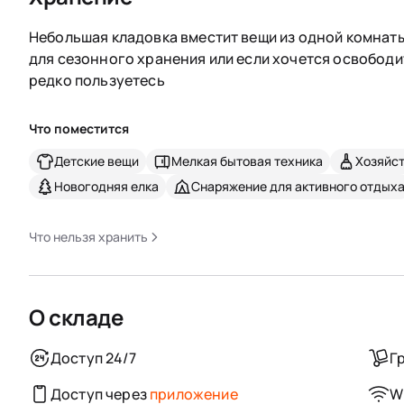
Небольшая кладовка вместит вещи из одной комнаты
для сезонного хранения или если хочется освободи
редко пользуетесь
Что поместится
Детские вещи
Мелкая бытовая техника
Хозяйс
Новогодняя елка
Снаряжение для активного отдых
Что нельзя хранить
О складе
Доступ 24/7
Г
Доступ через
приложение
Wi