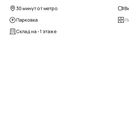
30 минут от метро
В
Парковка
Л
Склад на -1 этаже