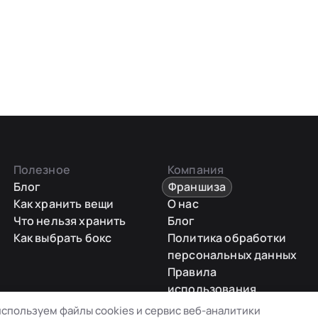
Полезное
Компания
Блог
Франшиза
Как хранить вещи
О нас
Что нельзя хранить
Блог
Как выбрать бокс
Политика обработки
персональных данных
Правила
использования
промокодов
спользуем файлы cookies и сервис веб-аналитики