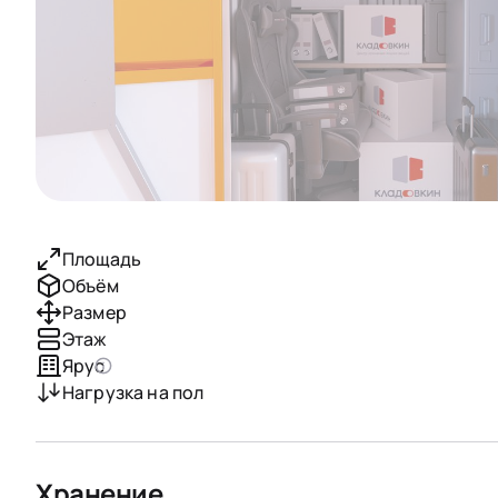
Площадь
Объём
Размер
Этаж
Ярус
Нагрузка на пол
Хранение