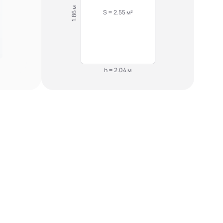
1.86 м
S = 2.55 м²
h = 2.04 м