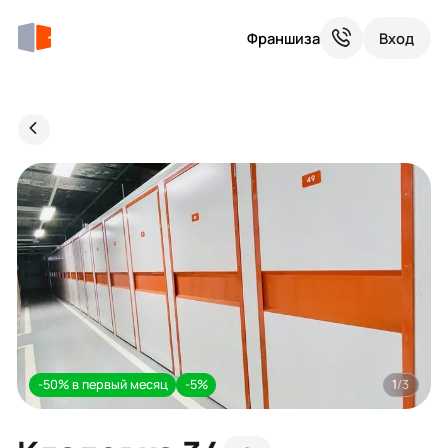
Франшиза
Вход
-50% в первый месяц
-5%
1
/3