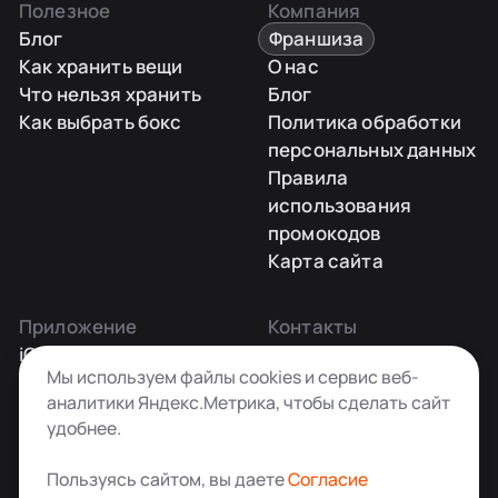
Полезное
Компания
Блог
Франшиза
Как хранить вещи
О нас
Что нельзя хранить
Блог
Как выбрать бокс
Политика обработки
персональных данных
Правила
использования
промокодов
Карта сайта
Приложение
Контакты
iOS
Заказать звонок
Мы используем файлы cookies и сервис веб-
Android
+7 495 181-55-45
аналитики Яндекс.Метрика, чтобы сделать сайт
info@kladovkin.ru
удобнее.
Telegram
Max
Пользуясь сайтом, вы даете
Согласие