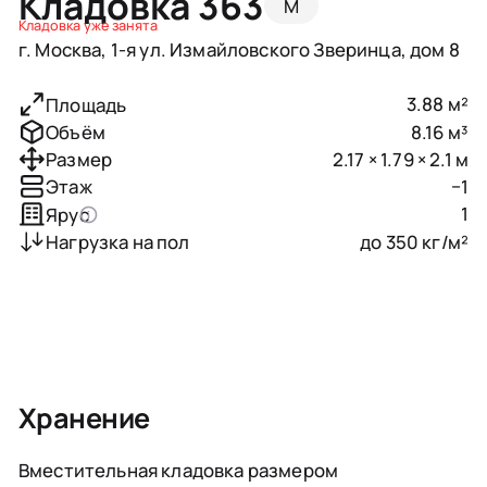
Кладовка 363
M
Кладовка уже занята
г. Москва, 1-я ул. Измайловского Зверинца, дом 8
3.88 м²
Площадь
8.16 м³
Объём
2.17 × 1.79 × 2.1 м
Размер
−1
Этаж
1
Ярус
до 350 кг/м²
Нагрузка на пол
Хранение
Вместительная кладовка размером