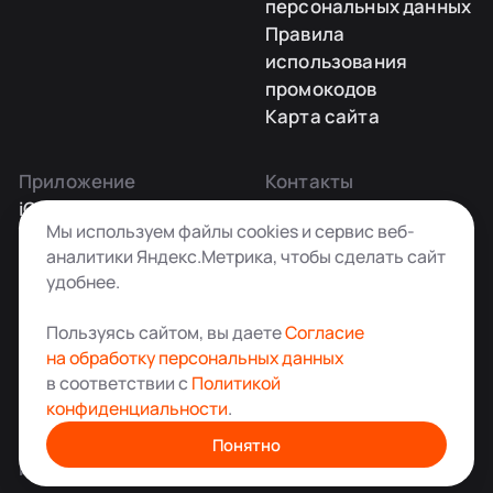
персональных данных
Правила
использования
промокодов
Карта сайта
Приложение
Контакты
iOS
Заказать звонок
Мы используем файлы cookies и сервис веб-
Android
+7 495 181-55-45
аналитики Яндекс.Метрика, чтобы сделать сайт
info@kladovkin.ru
удобнее.
Telegram
Max
Пользуясь сайтом, вы даете
Согласие
на обработку персональных данных
в соответствии с
Политикой
конфиденциальности
.
Аренда склада для хранения вещей в Москве
© ООО «Кладовкин» 2026. Все права защищены
Понятно
ИНН:7100007940 ОГРН:1217100007805