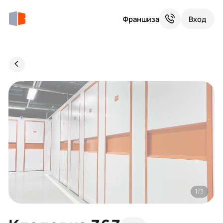
Франшиза
Вход
1
/3